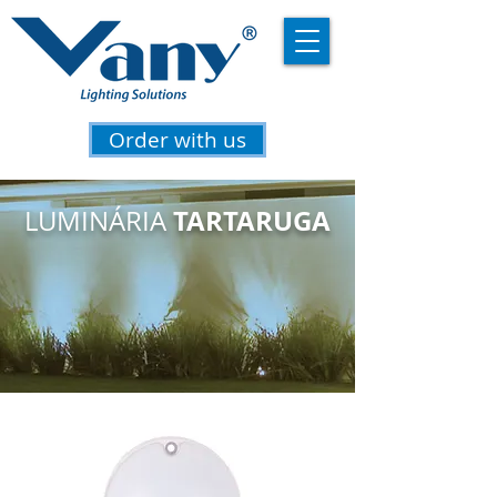
Order with us
TARTARUGA
LUMINÁRIA