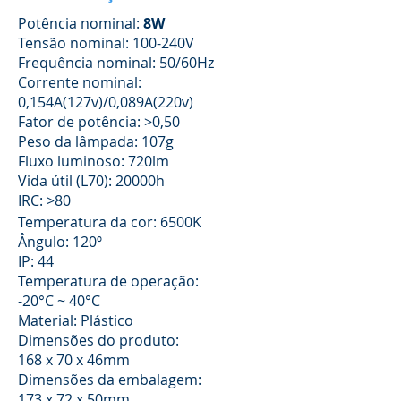
Potência nominal:
8W
Tensão nominal: 100-240V
Frequência nominal: 50/60Hz
Corrente nominal:
0,154A(127v)/0,089A(220v)
Fator de potência: >0,50
Peso da lâmpada: 107g
Fluxo luminoso: 720lm
Vida útil (L70): 20000h
IRC: >80
Temperatura da cor: 6500K
Ângulo: 120º
IP: 44
Temperatura de operação:
-20°C ~ 40°C
Material: Plástico
Dimensões do produto:
168 x 70 x 46mm
Dimensões da embalagem:
173 x 72 x 50mm