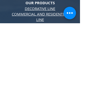
OUR PRODUCTS
DECORATIVE LINE
COMMERCIAL AND RESIDENTIAL
LINE
INDUSTRIAL LINE
OUR CATALOG
DOWNLOAD
Email:
impex@vanyluz.com
Phone.:
+55 (11) 3227-0260
SAC:
+55 (11) 3227-7819
Order with us
CONTACT US We have the best
lighting solution for your