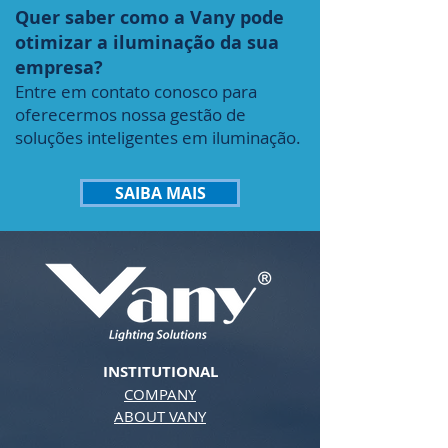
Quer saber como a Vany pode
otimizar a iluminação da sua
empresa?
Entre em contato conosco para
oferecermos nossa gestão de
soluções inteligentes em iluminação.
SAIBA MAIS
INSTITUTIONAL
COMPANY
ABOUT VANY