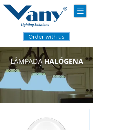
Order with us
HALÓGENA
LÂMPADA