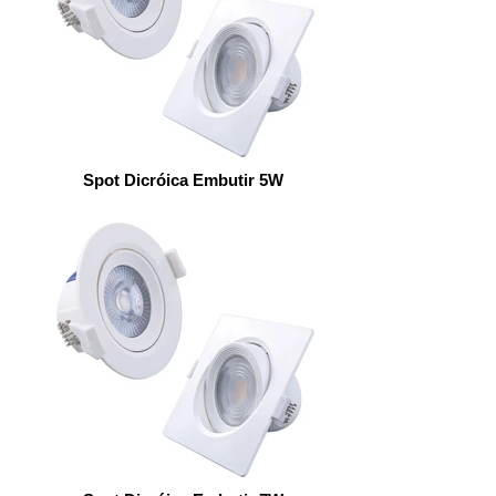
Spot Dicróica Embutir 5W