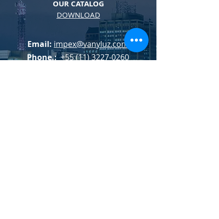
OUR CATALOG
DOWNLOAD
Email:
impex@vanyluz.com
Phone.:
+55 (11) 3227-0260
SAC:
+55 (11) 3227-7819
Order with us
CONTACT US We have the best
lighting solution for your
projects.