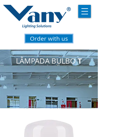
Order with us
T
LÂMPADA BULBO