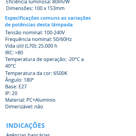
Eficiência luminosa: 80lm/W
Dimensões: 100 x 153mm
Especificações comuns as variações
de potências desta lâmpada
Tensão nominal: 100-240V
Frequência nominal: 50/60Hz
Vida útil (L70): 25.000 h
IRC: >80
Temperatura de operação: -20°C a
40°C
Temperatura da cor: 6500K
Ângulo: 180º
Base: E27
IP: 20
Material: PC+Aluminio
Dimerizável: não
INDICAÇÕES
Agências bancárias,