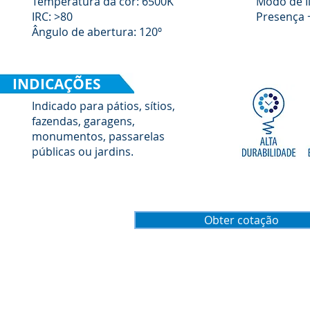
Temperatura da cor: 6500K
Modo de I
IRC: >80
Presença 
Ângulo de abertura: 120º
INDICAÇÕES
Indicado para pátios, sítios,
fazendas, garagens,
monumentos, passarelas
públicas ou jardins.
Obter cotação