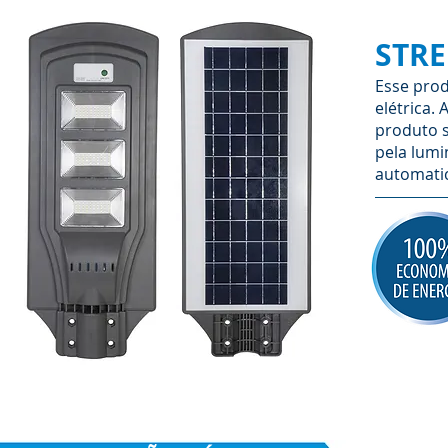
STRE
Esse prod
elétrica. 
produto s
pela lumi
automati