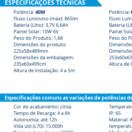
ESPECIFICAÇÕES TÉCNICAS
Potência:
40W
Potência:
Fluxo Luminoso (máx): 865lm
Fluxo Lum
Bateria (Lítio): 3,7V 6,6Ah
Bateria (Lí
Painel Solar: 10W 6V
Painel Sol
Peso do Produto: 1,68
Peso do P
Dimensões do produto:
Dimensõe
225x58x489mm
Dimensõe
Dimensões da embalagem:
253x60x6
235x60x499cm
Altura de 
Altura de Instalação: 4 a 5m
Especificações comuns as variações de potências d
Cor do acabamento: cinza
Temperatu
Tempo de Recarga: 4 a 6h
IP: 65
Autonomia: até 12h
Material: 
Vida útil (L70): 15.000h
temperat