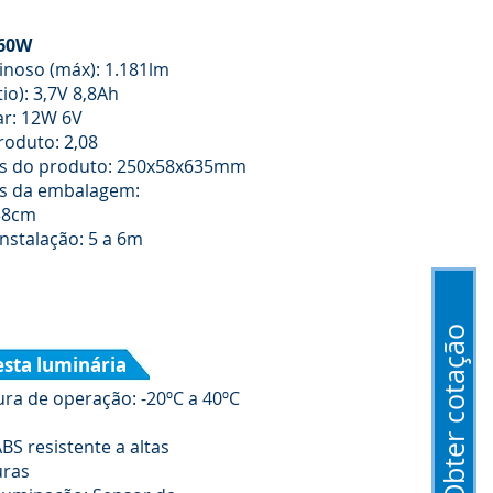
60W
inoso (máx): 1.181lm
tio): 3,7V 8,8Ah
ar: 12W 6V
roduto: 2,08
s do produto: 250x58x635mm
s da embalagem:
38cm
Instalação: 5 a 6m
Obter cotação
esta luminária
ra de operação: -20ºC a 40ºC
ABS resistente a altas
uras