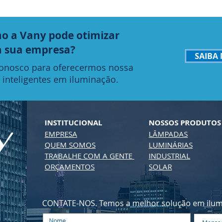
o a Vany pode otimizar
a sua empresa?
SAIBA 
conosco para oferecermos nossa
 inteligentes em iluminação.
INSTITUCIONAL
NOSSOS PRODUTOS
EMPRESA
LÂMPADAS
QUEM SOMOS
LUMINÁRIAS
TRABALHE COM A GENTE
INDUSTRIAL
ORÇAMENTOS
SOLAR
CONTATE-NOS. Temos a melhor solução em ilumi