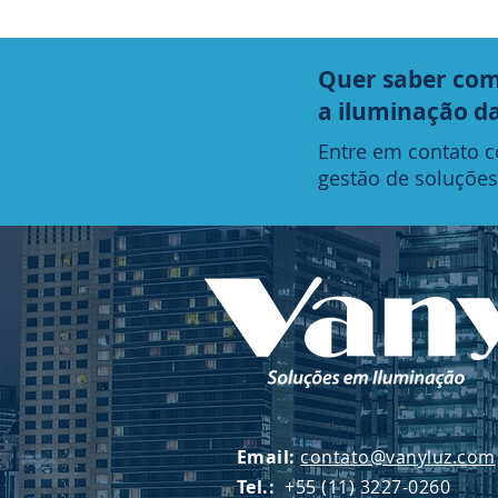
Quer saber com
a iluminação d
Entre em contato 
gestão de soluções
Email:
contato@vanyluz.com
Tel.:
+55 (11) 3227-0260