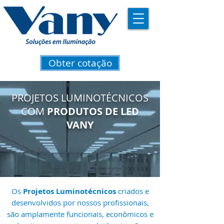
Obter cotação
PROJETOS LUMINOTÉCNICOS
COM
PRODUTOS DE LED
VANY
Os
Projetos Luminotécnicos
criados e
desenvolvidos por nossos profissionais,
são amplamente funcionais,
econômicos e