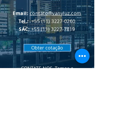
Email:
contato@vanyluz.com
Tel.:
+55 (11) 3227-0260
SAC:
+55 (11) 3227-7819
Obter cotação
CONTATE-NOS. Temos a
melhor solução em iluminação
para seus projetos.