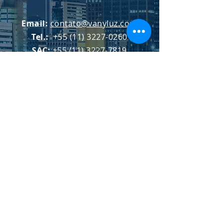
Email:
contato@vanyluz.com
Tel.:
+55 (11) 3227-0260
SAC:
+55 (11) 3227-7819
Obter cotação
CONTATE-NOS. Temos a
melhor solução em iluminação
para seus projetos.