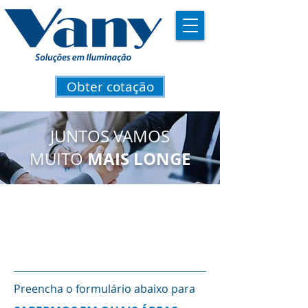
Obter cotação
JUNTOS VAMOS
MAIS LONGE
MUITO
Formar parcerias de
sucesso é o que mais
fortalece o mercado.
Preencha o formulário abaixo para