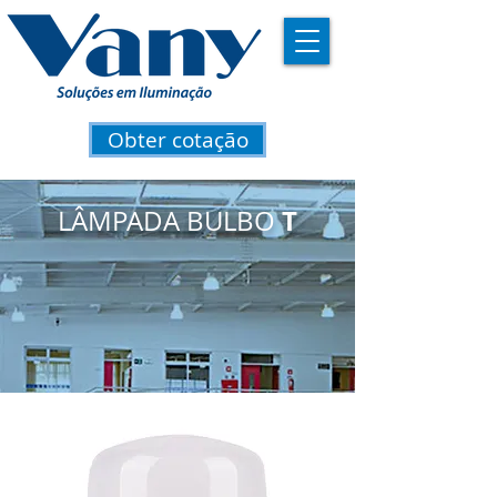
Obter cotação
T
LÂMPADA BULBO