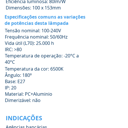
Eficiência luminosa: 80lm/W
Dimensões: 100 x 153mm
Especificações comuns as variações
de potências desta lâmpada
Tensão nominal: 100-240V
Frequência nominal: 50/60Hz
Vida útil (L70): 25.000 h
IRC: >80
Temperatura de operação: -20°C a
40°C
Temperatura da cor: 6500K
Ângulo: 180º
Base: E27
IP: 20
Material: PC+Aluminio
Dimerizável: não
INDICAÇÕES
Agências bancárias,