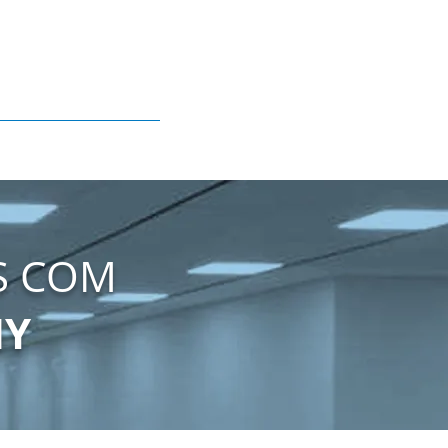
S COM
NY