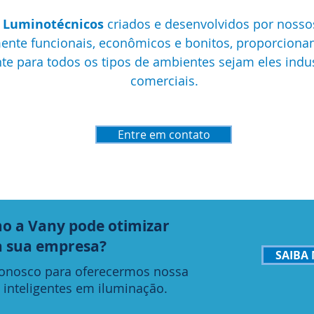
s Luminotécnicos
criados e desenvolvidos por nossos
nte funcionais,
econômicos e bonitos, proporciona
nte para todos os tipos de ambientes sejam eles indus
comerciais.
Entre em contato
o a Vany pode otimizar
a sua empresa?
SAIBA 
conosco para oferecermos nossa
 inteligentes em iluminação.