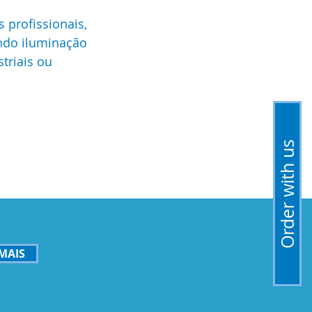
 profissionais,
ndo iluminação
triais ou
Order with us
MAIS