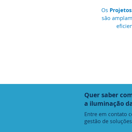
Os
Projeto
são amplame
eficie
Quer saber com
a iluminação d
Entre em contato 
gestão de soluções