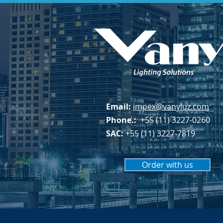
Email:
impex@vanyluz.com
Phone.:
+55 (11) 3227-0260
SAC:
+55 (11) 3227-7819
Order with us