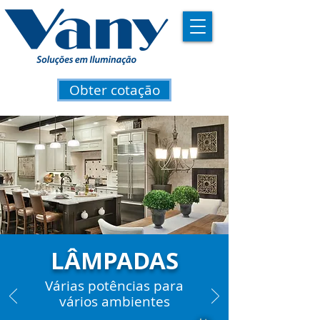
Obter cotação
LÂMPADAS
Várias potências para
vários ambientes