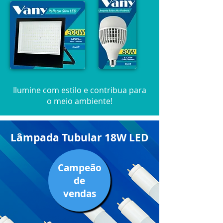
Ilumine com estilo e contribua para
o meio ambiente!
Lâmpada Tubular 18W LED
Campeão
de
vendas