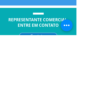
REPRESENTANTE COMERCIAL,
ENTRE EM CONTATO
Contatar
Quer saber como a Vany pode
otimizar a iluminação da sua
empresa?
Entre em contato conosco para
oferecermos nossa gestão de
soluções inteligentes em iluminação.
Saiba Mais