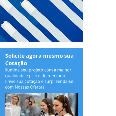
Solicite agora mesmo sua
Cotação
Ilumine seu projeto com a melhor
qualidade e preço do mercado.
Envie sua cotação e surpreenda-se
com Nossas Ofertas!